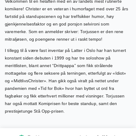
Velkommen til en helaften med en av landets mest rutinerte
komikere! Christer er en veteran i humorfaget med over 25 års
fartstid på standupscenen og har treffsikker humor, høy
gjenkjennelsesfaktor og en god porsjon selvironi som
varemerke. Som en anmelder skriver: Torjussen er den rene
mitraljøsen, og poengene renner ut i raskt tempo!
I tillegg til å være fast inventar på Latter i Oslo har han turnert
konstant siden debuten i 1999 og har tre soloshow på
merittlisten, blant annet “Drittpappa” som fikk strålende
mottagelse og flere seksere på terningen, etterfulgt av «Idiot»
og «MidtlivsChrister». Han gikk også viralt på nettet under
pandemien med «Tid for Bok» hvor han byttet ut ord fra
fagbøker og fikk etterhvert millioner med visninger. Torjussen
har også mottatt Komiprisen for beste standup, samt den
prestisjetunge Stå Opp-prisen.