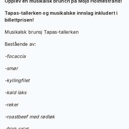
Opplev en musikalsk brunch på Mojo Holmestrand!
Tapas-tallerken og musikalske innslag inkludert i
billettprisen!
Musikalsk brunsj Tapas-tallerken
Bestående av:
-focaccia
-smør
-kyllingfilet
-kald laks
-reker
-roastbeef med rødløk
-frisk salat