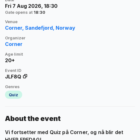
Fri 7 Aug 2026, 18:30
Gate opens at
18:30
Venue
Corner, Sandefjord, Norway
Organizer
Corner
Age limit
20+
Event ID
JLF8Q
Genres
Quiz
About the event
Vi fortsetter med Quiz på Corner, og nå blir det
HVER FREDAG
!