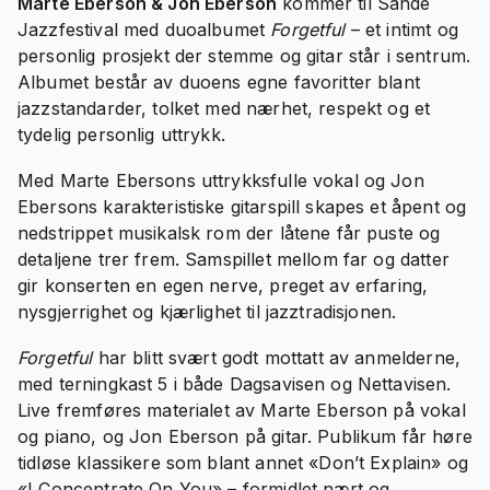
Marte Eberson & Jon Eberson
kommer til Sande
Jazzfestival med duoalbumet
Forgetful
– et intimt og
personlig prosjekt der stemme og gitar står i sentrum.
Albumet består av duoens egne favoritter blant
jazzstandarder, tolket med nærhet, respekt og et
tydelig personlig uttrykk.
Med Marte Ebersons uttrykksfulle vokal og Jon
Ebersons karakteristiske gitarspill skapes et åpent og
nedstrippet musikalsk rom der låtene får puste og
detaljene trer frem. Samspillet mellom far og datter
gir konserten en egen nerve, preget av erfaring,
nysgjerrighet og kjærlighet til jazztradisjonen.
Forgetful
har blitt svært godt mottatt av anmelderne,
med terningkast 5 i både Dagsavisen og Nettavisen.
Live fremføres materialet av Marte Eberson på vokal
og piano, og Jon Eberson på gitar. Publikum får høre
tidløse klassikere som blant annet «Don’t Explain» og
«I Concentrate On You» – formidlet nært og