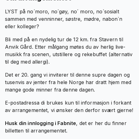
LYST på no´moro, no´gøy, no´ moro, no´sosialt
sammen med venninner, søstre, mødre, nabon`n
eller kolleger?
Bli med på en nydelig tur de 12 km. fra Stavern til
Anvik Gård. Etter målgang møtes du av herlig live-
musikk fra scenen, utstillere og rekebuffet (alternativ
til deg med allergi).
Det er 20. gang vi inviterer til denne supre dagen og
tusenvis av jenter fra hele Norge har dratt hjem med
mange gode minner fra denne dagen.
E-postadressa di brukes kun til informasjon i forkant
av arrangementet, vi ønsker den derfor svært gjerne!
Husk din innlogging i Fabnite
, det er her du finner
billetten til arrangementet.