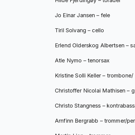
Hilde Fjerdingøy – torader
Jo Einar Jansen – fele
Tiril Solvang – cello
Erlend Olderskog Albertsen – s
Atle Nymo – tenorsax
Kristine Solli Keller – trombon
Christoffer Nicolai Mathisen – g
Christo Stangness – kontrabass
Arnfinn Bergrabb – trommer/per