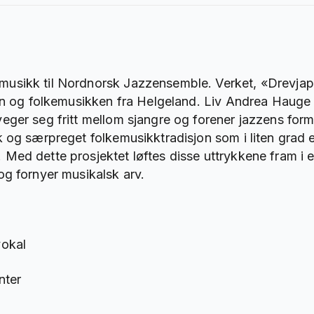
usikk til Nordnorsk Jazzensemble. Verket, «Drevjapo
sen og folkemusikken fra Helgeland. Liv Andrea Haug
eger seg fritt mellom sjangre og forener jazzens fo
 og særpreget folkemusikktradisjon som i liten grad 
Med dette prosjektet løftes disse uttrykkene fram i
og fornyer musikalsk arv.
vokal
nter