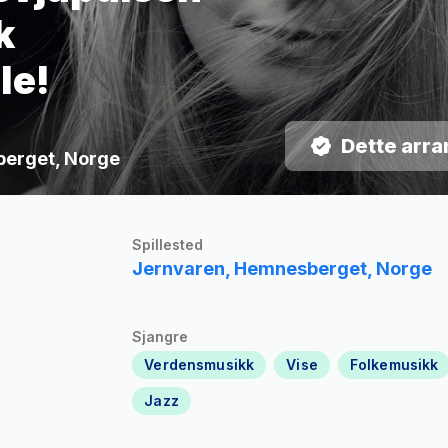
k
le!
Dette arra
sberget, Norge
Spillested
Jernvaren, Hemnesberget, Norge
Sjangre
Verdensmusikk
Vise
Folkemusikk
Jazz