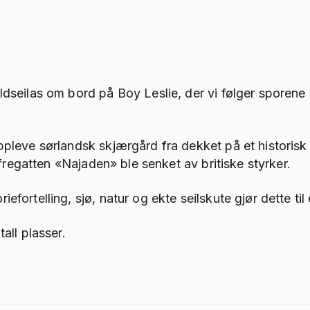
dseilas om bord på Boy Leslie, der vi følger sporene 
ppleve sørlandsk skjærgård fra dekket på et historisk
r fregatten «Najaden» ble senket av britiske styrker.
fortelling, sjø, natur og ekte seilskute gjør dette til 
all plasser.