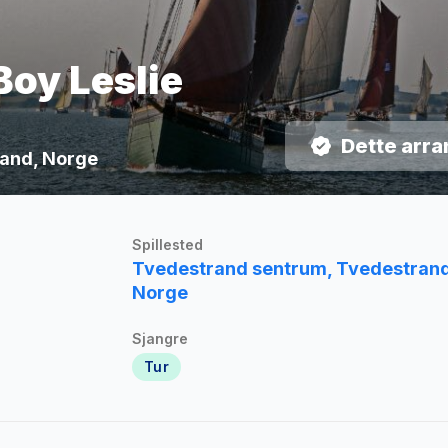
Boy Leslie
Dette arra
trand, Norge
Spillested
Tvedestrand sentrum, Tvedestrand
Norge
Sjangre
Tur