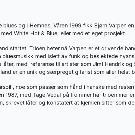
de blues og i Hemnes. Våren 1999 fikk Bjørn Varpen e
le med White Hot & Blue, eller med et eget prosjekt.
d startet. Trioen heter nå Varpen er et drivende band
a bluesmusikk med islett av funk og beslektede nyanse
gne låter, med referanse til artister som Jimi Hendrix
and er en unik og særpreget gitarist som aller helst b
arspill, noe som passer som hånd i hanske med resten
iden 1987, med Tage Vedal på trommer har trioen mer e
, skrevet låter og konstatert at kjemien sitter som de