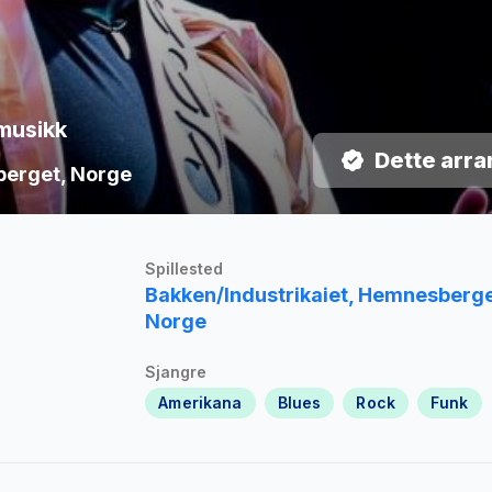
smusikk
Dette arra
sberget, Norge
Spillested
Bakken/Industrikaiet, Hemnesberge
Norge
Sjangre
Amerikana
Blues
Rock
Funk