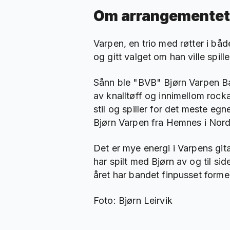
Om arrangementet
Varpen, en trio med røtter i bå
og gitt valget om han ville spil
Sånn ble "BVB" Bjørn Varpen Ban
av knalltøff og innimellom rock
stil og spiller for det meste e
Bjørn Varpen fra Hemnes i Nordl
Det er mye energi i Varpens git
har spilt med Bjørn av og til s
året har bandet finpusset formen
Foto: Bjørn Leirvik