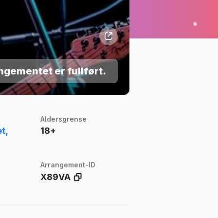
ngementet er fullført.
Aldersgrense
t,
18+
Arrangement-ID
X89VA