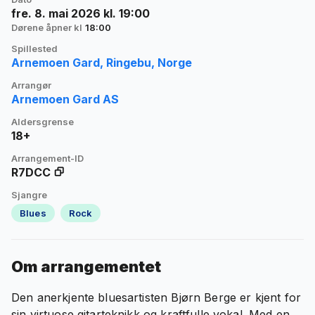
fre. 8. mai 2026 kl. 19:00
Dørene åpner kl
18:00
Spillested
Arnemoen Gard, Ringebu, Norge
Arrangør
Arnemoen Gard AS
Aldersgrense
18+
Arrangement-ID
R7DCC
Sjangre
Blues
Rock
Om arrangementet
Den anerkjente bluesartisten Bjørn Berge er kjent for
sin virtuose gitarteknikk og kraftfulle vokal. Med en