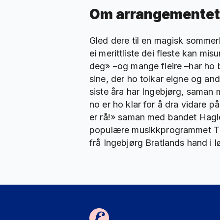
Om arrangementet
Gled dere til en magisk sommerk
ei merittliste dei fleste kan m
deg» –og mange fleire –har ho b
sine, der ho tolkar eigne og andr
siste åra har Ingebjørg, saman 
no er ho klar for å dra vidare 
er rå!» saman med bandet Hagle
populære musikkprogrammet The 
frå Ingebjørg Bratlands hand i 