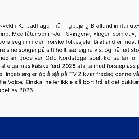
veld i Kurbadhagen når Ingebjørg Bratland inntar ute
isunne. Med låtar som «Jul i Svingen», «Ingen som du»,
ora seg inn i den norske folkesjela. Bratland er mes
e sine songar på sitt heilt særeigne vis, og når eit sto
med sin gode ven Odd Nordstoga, spelt konsertar for fu
på si eiga musikalske ferd.2026 starta med førsteplass
. Ingebjørg er òg å sjå på TV 2 kvar fredag denne vå
Voice. Einskal heller ikkje sjå bort frå at det dukk
løpet av 2026