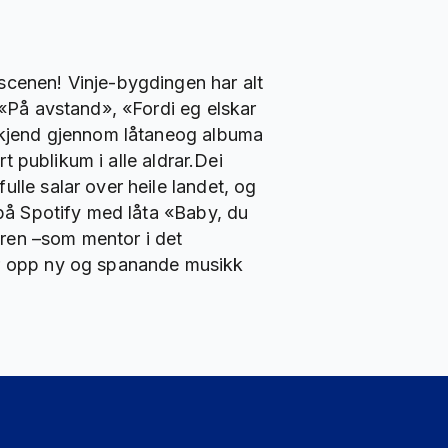
scenen! Vinje-bygdingen har alt
 «På avstand», «Fordi eg elskar
t kjend gjennom låtaneog albuma
rt publikum i alle aldrar.Dei
lle salar over heile landet, og
 på Spotify med låta «Baby, du
ren –som mentor i det
ar opp ny og spanande musikk