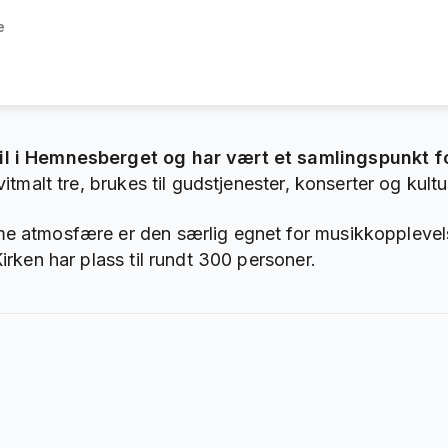
e
til i Hemnesberget og har vært et samlingspunkt f
vitmalt tre, brukes til gudstjenester, konserter og kul
me atmosfære er den særlig egnet for musikkopplevels
Kirken har plass til rundt 300 personer.